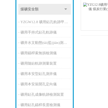
煤礦安全類
YZGW12.8 礦用鉆孔軌跡甲烷濃度測量儀
礦用手持式鉆孔軌跡儀
礦井水文動態(tài)監(jiān)測系統(tǒng)
礦用錨桿索無損檢測儀
礦用隨鉆軌跡測量裝置
礦用本安型鉆孔測井儀
礦用本安裝開孔定向儀
礦用鉆孔成像軌跡檢測裝置
礦用鉆孔錨桿長度檢測儀