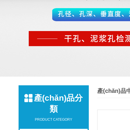
產(chǎn)品
產(chǎn)品分
類
PRODUCT CATEGORY