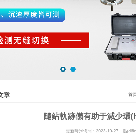
)文章
首頁
隨鉆軌跡儀有助于減少環(h
更新時(shí)間：2023-10-27 點(di