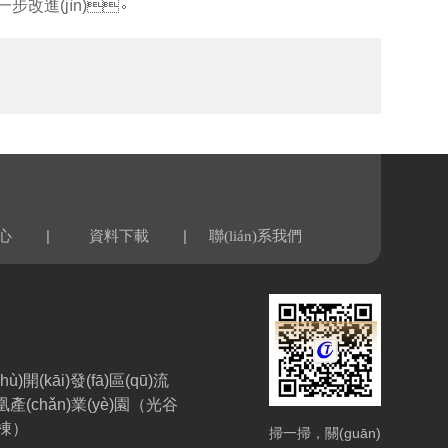
一步改進(jìn)。
|
|
心
資料下載
聯(lián)系我們
開(kāi)發(fā)區(qū)流
凰產(chǎn)業(yè)園（光谷
0棟）
掃一掃，關(guān)